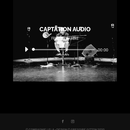
CAPTATION AUDIO
FRUIT D'UN ARBRE
Lecteur
00:00
audio
© COMPAGNIE LELA • DESIGN © GREGOIRE GITTON 2020