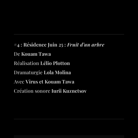
#4 : Résidence Juin 25 :
Fruit d’un arbre
De
Kouam Tawa
Réalisation
Lélio Plotton
Dramaturgie
Lola Molina
Avec
Vîrus et Kouam Tawa
Création sonore
Iurii Kuznetsov